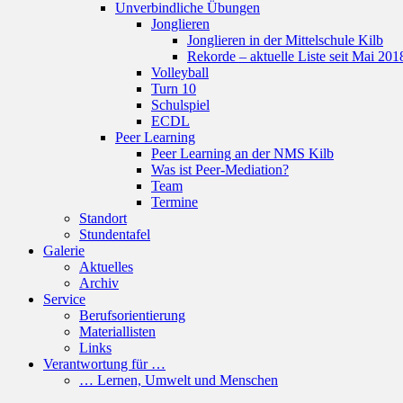
Unverbindliche Übungen
Jonglieren
Jonglieren in der Mittelschule Kilb
Rekorde – aktuelle Liste seit Mai 201
Volleyball
Turn 10
Schulspiel
ECDL
Peer Learning
Peer Learning an der NMS Kilb
Was ist Peer-Mediation?
Team
Termine
Standort
Stundentafel
Galerie
Aktuelles
Archiv
Service
Berufsorientierung
Materiallisten
Links
Verantwortung für …
… Lernen, Umwelt und Menschen