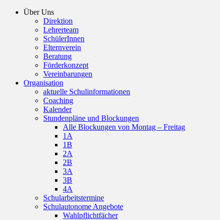
Über Uns
Direktion
Lehrerteam
SchülerInnen
Elternverein
Beratung
Förderkonzept
Vereinbarungen
Organisation
aktuelle Schulinformationen
Coaching
Kalender
Stundenpläne und Blockungen
Alle Blockungen von Montag – Freitag
1A
1B
2A
2B
3A
3B
4A
Schularbeitstermine
Schulautonome Angebote
Wahlpflichtfächer