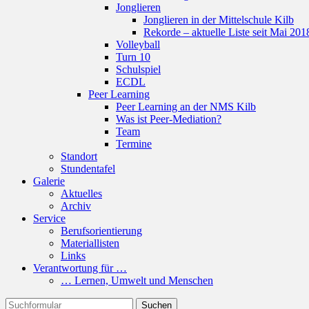
Jonglieren
Jonglieren in der Mittelschule Kilb
Rekorde – aktuelle Liste seit Mai 201
Volleyball
Turn 10
Schulspiel
ECDL
Peer Learning
Peer Learning an der NMS Kilb
Was ist Peer-Mediation?
Team
Termine
Standort
Stundentafel
Galerie
Aktuelles
Archiv
Service
Berufsorientierung
Materiallisten
Links
Verantwortung für …
… Lernen, Umwelt und Menschen