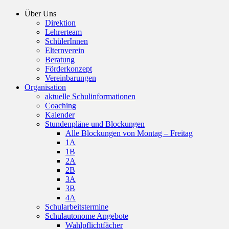
Über Uns
Direktion
Lehrerteam
SchülerInnen
Elternverein
Beratung
Förderkonzept
Vereinbarungen
Organisation
aktuelle Schulinformationen
Coaching
Kalender
Stundenpläne und Blockungen
Alle Blockungen von Montag – Freitag
1A
1B
2A
2B
3A
3B
4A
Schularbeitstermine
Schulautonome Angebote
Wahlpflichtfächer