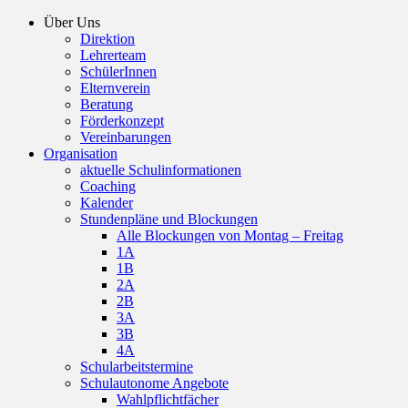
Über Uns
Direktion
Lehrerteam
SchülerInnen
Elternverein
Beratung
Förderkonzept
Vereinbarungen
Organisation
aktuelle Schulinformationen
Coaching
Kalender
Stundenpläne und Blockungen
Alle Blockungen von Montag – Freitag
1A
1B
2A
2B
3A
3B
4A
Schularbeitstermine
Schulautonome Angebote
Wahlpflichtfächer