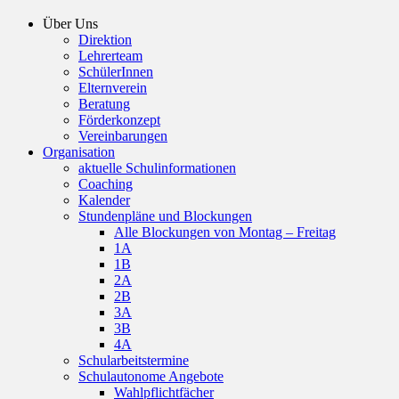
Über Uns
Direktion
Lehrerteam
SchülerInnen
Elternverein
Beratung
Förderkonzept
Vereinbarungen
Organisation
aktuelle Schulinformationen
Coaching
Kalender
Stundenpläne und Blockungen
Alle Blockungen von Montag – Freitag
1A
1B
2A
2B
3A
3B
4A
Schularbeitstermine
Schulautonome Angebote
Wahlpflichtfächer