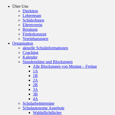
Über Uns
Direktion
Lehrerteam
SchülerInnen
Elternverein
Beratung
Förderkonzept
Vereinbarungen
Organisation
aktuelle Schulinformationen
Coaching
Kalender
Stundenpläne und Blockungen
Alle Blockungen von Montag – Freitag
1A
1B
2A
2B
3A
3B
4A
Schularbeitstermine
Schulautonome Angebote
Wahlpflichtfächer