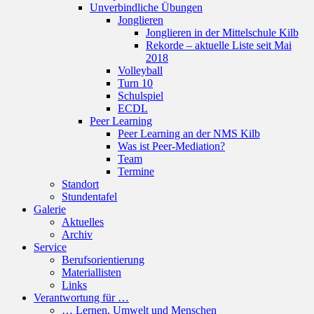
Unverbindliche Übungen
Jonglieren
Jonglieren in der Mittelschule Kilb
Rekorde – aktuelle Liste seit Mai
2018
Volleyball
Turn 10
Schulspiel
ECDL
Peer Learning
Peer Learning an der NMS Kilb
Was ist Peer-Mediation?
Team
Termine
Standort
Stundentafel
Galerie
Aktuelles
Archiv
Service
Berufsorientierung
Materiallisten
Links
Verantwortung für …
… Lernen, Umwelt und Menschen