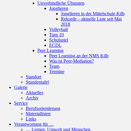
Unverbindliche Übungen
Jonglieren
Jonglieren in der Mittelschule Kilb
Rekorde – aktuelle Liste seit Mai
2018
Volleyball
Turn 10
Schulspiel
ECDL
Peer Learning
Peer Learning an der NMS Kilb
Was ist Peer-Mediation?
Team
Termine
Standort
Stundentafel
Galerie
Aktuelles
Archiv
Service
Berufsorientierung
Materiallisten
Links
Verantwortung für …
… Lernen, Umwelt und Menschen