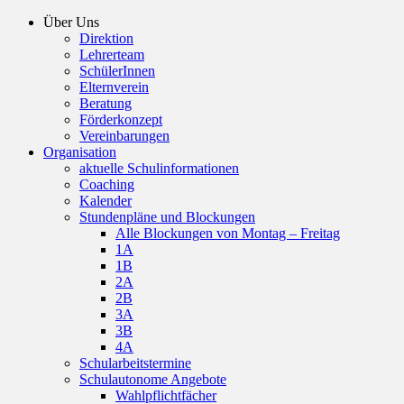
Über Uns
Direktion
Lehrerteam
SchülerInnen
Elternverein
Beratung
Förderkonzept
Vereinbarungen
Organisation
aktuelle Schulinformationen
Coaching
Kalender
Stundenpläne und Blockungen
Alle Blockungen von Montag – Freitag
1A
1B
2A
2B
3A
3B
4A
Schularbeitstermine
Schulautonome Angebote
Wahlpflichtfächer