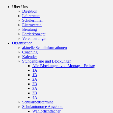
Über Uns
Direktion
Lehrerteam
SchülerInnen
Elternverein
Beratung
Förderkonzept
Vereinbarungen
Organisation
aktuelle Schulinformationen
Coaching
Kalender
Stundenpläne und Blockungen
Alle Blockungen von Montag – Freitag
1A
1B
2A
2B
3A
3B
4A
Schularbeitstermine
Schulautonome Angebote
Wahlpflichtfächer