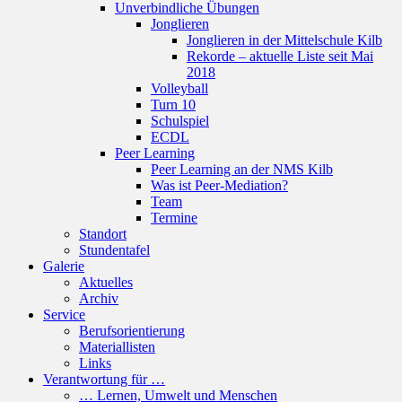
Unverbindliche Übungen
Jonglieren
Jonglieren in der Mittelschule Kilb
Rekorde – aktuelle Liste seit Mai
2018
Volleyball
Turn 10
Schulspiel
ECDL
Peer Learning
Peer Learning an der NMS Kilb
Was ist Peer-Mediation?
Team
Termine
Standort
Stundentafel
Galerie
Aktuelles
Archiv
Service
Berufsorientierung
Materiallisten
Links
Verantwortung für …
… Lernen, Umwelt und Menschen