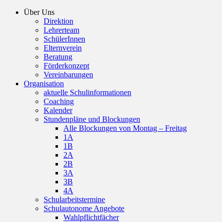
Über Uns
Direktion
Lehrerteam
SchülerInnen
Elternverein
Beratung
Förderkonzept
Vereinbarungen
Organisation
aktuelle Schulinformationen
Coaching
Kalender
Stundenpläne und Blockungen
Alle Blockungen von Montag – Freitag
1A
1B
2A
2B
3A
3B
4A
Schularbeitstermine
Schulautonome Angebote
Wahlpflichtfächer