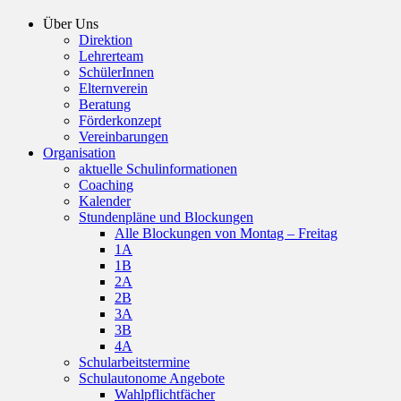
Über Uns
Direktion
Lehrerteam
SchülerInnen
Elternverein
Beratung
Förderkonzept
Vereinbarungen
Organisation
aktuelle Schulinformationen
Coaching
Kalender
Stundenpläne und Blockungen
Alle Blockungen von Montag – Freitag
1A
1B
2A
2B
3A
3B
4A
Schularbeitstermine
Schulautonome Angebote
Wahlpflichtfächer