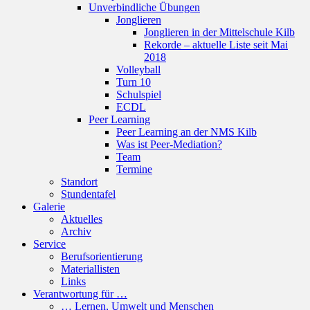
Unverbindliche Übungen
Jonglieren
Jonglieren in der Mittelschule Kilb
Rekorde – aktuelle Liste seit Mai
2018
Volleyball
Turn 10
Schulspiel
ECDL
Peer Learning
Peer Learning an der NMS Kilb
Was ist Peer-Mediation?
Team
Termine
Standort
Stundentafel
Galerie
Aktuelles
Archiv
Service
Berufsorientierung
Materiallisten
Links
Verantwortung für …
… Lernen, Umwelt und Menschen