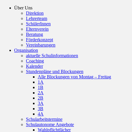
Über Uns
Direktion
Lehrerteam
SchülerInnen
Elternverein
Beratung
Förderkonzept
Vereinbarungen
Organisation
aktuelle Schulinformationen
Coaching
Kalender
Stundenpläne und Blockungen
Alle Blockungen von Montag – Freitag
1A
1B
2A
2B
3A
3B
4A
Schularbeitstermine
Schulautonome Angebote
Wahlpflichtfächer