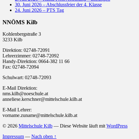
30. Juni 2026 – Abschlussfeier der 4. Klasse
24. Juni 2026 – PTS Tag
NNÖMS Kilb
Kohlenbergstraße 3
3233 Kilb
Direktion: 02748-72091
Lehrerzimmer: 02748-72092
Handy-Direktion: 0664-382 11 66
Fax: 02748-72094
Schulwart: 02748-72093
E-Mail Direktion:
nms.kilb@noeschule.at
anneliese.kerschner@mittelschule.kilb.at
E-Mail Lehrer:
vorname.zuname@mittelschule.kilb.at
© 2026
Mittelschule Kilb
— Diese Website läuft mit
WordPress
Impressum
—
Nach oben ↑