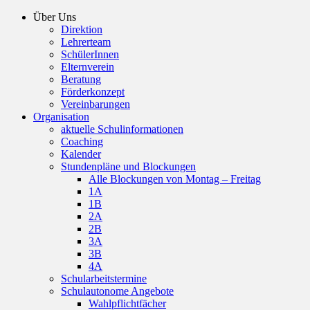
Über Uns
Direktion
Lehrerteam
SchülerInnen
Elternverein
Beratung
Förderkonzept
Vereinbarungen
Organisation
aktuelle Schulinformationen
Coaching
Kalender
Stundenpläne und Blockungen
Alle Blockungen von Montag – Freitag
1A
1B
2A
2B
3A
3B
4A
Schularbeitstermine
Schulautonome Angebote
Wahlpflichtfächer